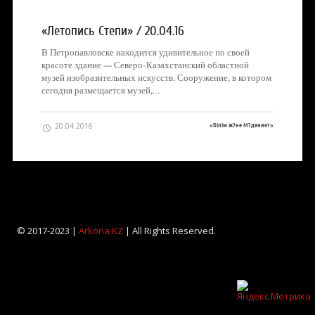
«Летопись Степи» / 20.04.16
В Петропавловске находится удивительное по своей
красоте здание — Северо-Казахстанский областной
музей изобразительных искусств. Сооружение, в котором
сегодня размещается музей,…
20.04.2016
«Білім ж?не М?дениет»
© 2017-2023 |
Arkona KZ
| All Rights Reserved.