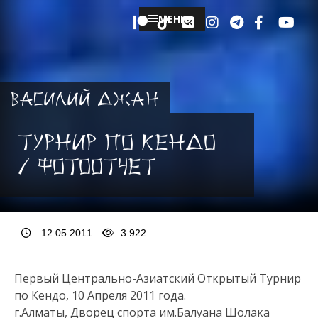
МЕНЮ
Василий Джан
Турнир по Кендо
/ Фотоотчет
12.05.2011
3 922
Первый Центрально-Азиатский Открытый Турнир
по Кендо, 10 Апреля 2011 года.
г.Алматы, Дворец спорта им.Балуана Шолака