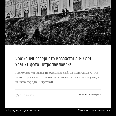
Уроженец северного Казахстана 80 лет
хранит фото Петропавловска
Несколько лет назад на одном из сайтов появились копии
пяти старых фотографий, на которых запечатлены улицы
нашего города. В краткой…
10.10.2016
Антонина Казимирчик
« Предыдущие записи
Следующие записи »