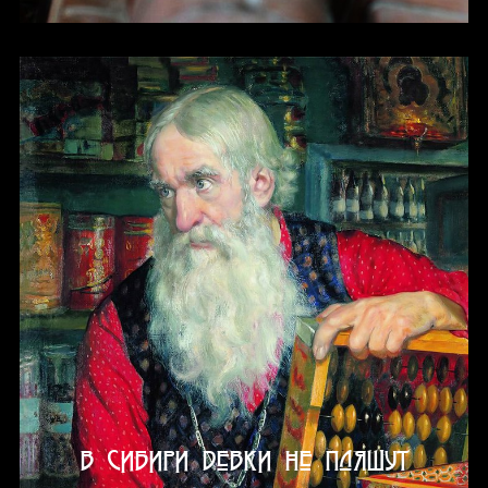
В Сибири девки не пляшут