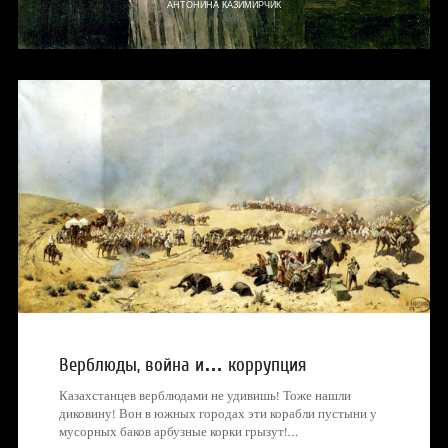
АНТОНИНА КАЗИМИРЧИК
Верблюды, война и… коррупция
Казахстанцев верблюдами не удивишь! Тоже нашли
диковину! Вон в южных городах эти корабли пустыни у
мусорных баков арбузные корки грызут!…