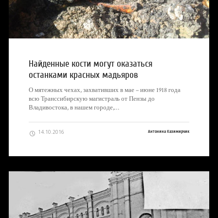
Найденные кости могут оказаться
останками красных мадьяров
О мятежных чехах, захвативших в мае – июне 1918 года
всю Транссибирскую магистраль от Пензы до
Владивостока, в нашем городе,…
14.10.2016
Антонина Казимирчик