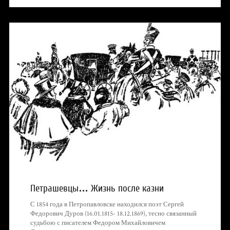
Петрашевцы… Жизнь после казни
С 1854 года в Петропавловске находился поэт Сергей
Федорович Дуров (16.01.1815- 18.12.1869), тесно связанный
судьбою с писателем Федором Михайловичем