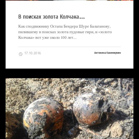
В поисках золота Колчака…
Как сподвижнику Остапа Бендера Шуре Балаганову,
пилившему в поисках золота пудовые гири, и «золото
Колчака» вот уже около 100 лет…
17.10.2016
Антонина Казимирчик