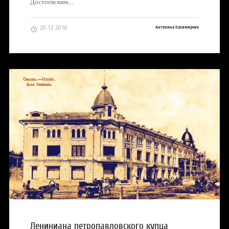
Достоевским…
20.12.2016
Антонина Казимирчик
Лениниана петропавловского купца