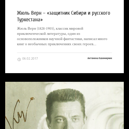
Жюль Верн – «защитник Сибири и русского
Туркестана»
Жюль Верн (1828-1905), классик мировой
приключенческой литературы, один из
основоположников научной фантастики, написал много
книг о необычных приключениях своих героев…
06.02.2017
Антонина Казимирчик