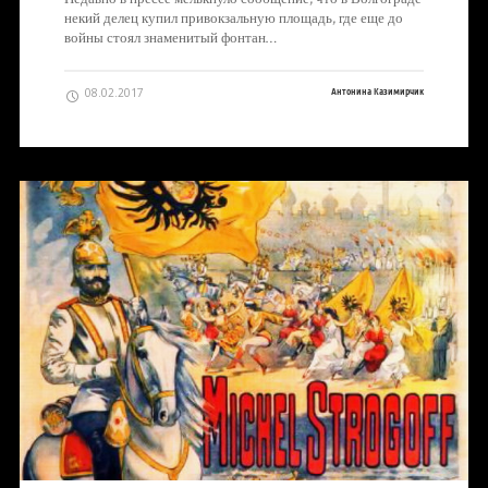
некий делец купил привокзальную площадь, где еще до
войны стоял знаменитый фонтан…
08.02.2017
Антонина Казимирчик