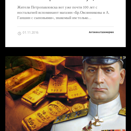
Жители Петропавловска вот уже почти 100 лет с
ностальгией вспоминают магазин «Бр.Овсянниковы и А.
Ганшин с сыновьями», знакомый им только…
01.11.2016
Антонина Казимирчик