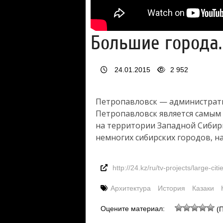
Большие города. 
24.01.2015
2 952
Петропавловск — администрати
Петропавловск является самым 
на территории Западной Сибири
немногих сибирских городов, н
http://24.kz/ru/tv-projects/large-c
Архитектура
История
Казаки
Оцените материал:
(П