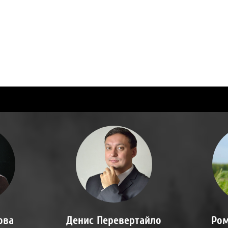
ова
Денис Перевертайло
Ром