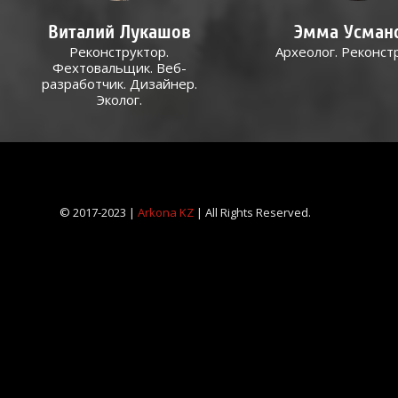
Виталий Лукашов
Эмма Усман
Реконструктор.
Археолог. Реконст
Фехтовальщик. Веб-
разработчик. Дизайнер.
Эколог.
© 2017-2023 |
Arkona KZ
| All Rights Reserved.