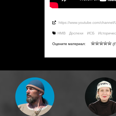
https://www.youtube.com/chan
HMB
Доспехи
ИСБ
Историчес
Оцените материал:
(П