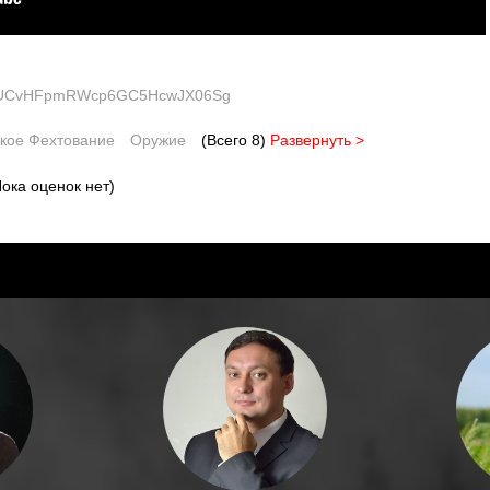
nel/UCvHFpmRWcp6GC5HcwJX06Sg
кое Фехтование
Оружие
(Всего 8)
Развернуть >
ока оценок нет)