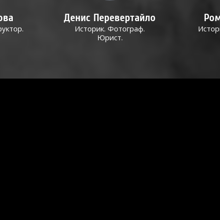
ова
Денис Перевертайло
Ром
руктор.
Историк. Фотограф.
Истор
Юрист.