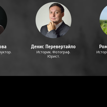
ова
Денис Перевертайло
Ром
руктор.
Историк. Фотограф.
Истор
Юрист.