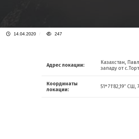
14.04.2020
/
247
Казахстан, Павл
Адрес локации:
западу от с.Тор
Координаты
51°71′82,19″ СШ, 
локации: