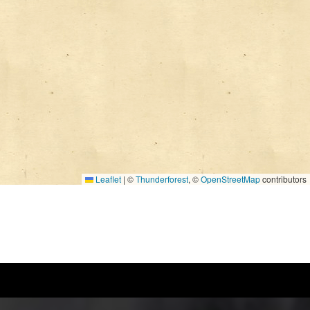
Leaflet
|
©
Thunderforest
, ©
OpenStreetMap
contributors