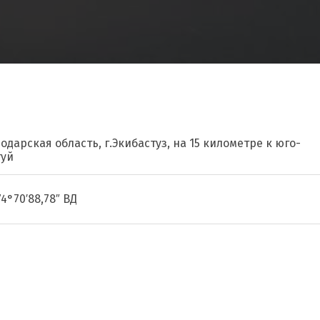
одарская область, г.Экибастуз, на 15 километре к юго-
туй
74°70′88,78″ ВД