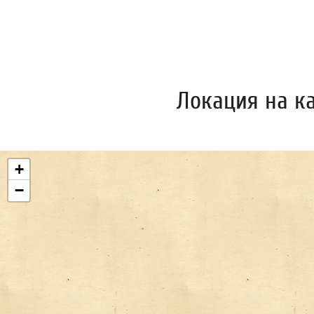
Локация на к
+
−