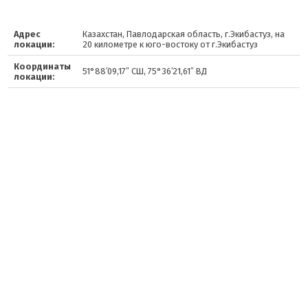
Адрес
Казахстан, Павлодарская область, г.Экибастуз, на
локации:
20 километре к юго-востоку от г.Экибастуз
Координаты
51°88′09,17″ СШ, 75°36′21,61″ ВД
локации: