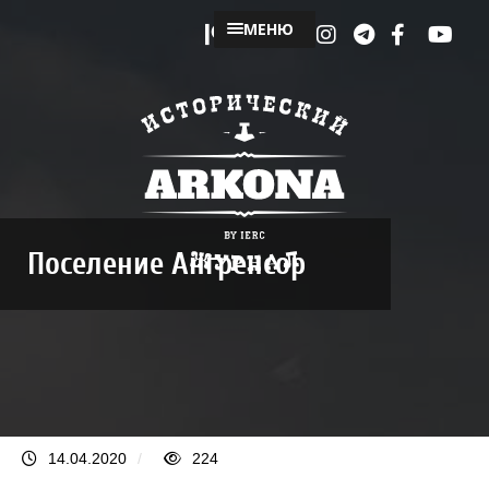
МЕНЮ
Поселение Ангренсор
14.04.2020
/
224