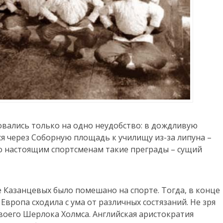
вались только на одно неудобство: в дождливую
я через Соборную площадь к училищу из-за липуна –
о настоящим спортсменам такие преграды – сущий
 Казанцевых было помешано на спорте. Тогда, в конце
я Европа сходила с ума от различных состязаний. Не зря
воего Шерлока Холмса. Английская аристократия