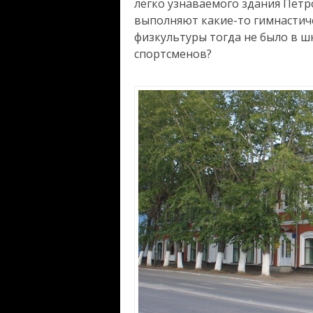
легко узнаваемого здания Петр
выполняют какие-то гимнастич
физкультуры тогда не было в ш
спортсменов?