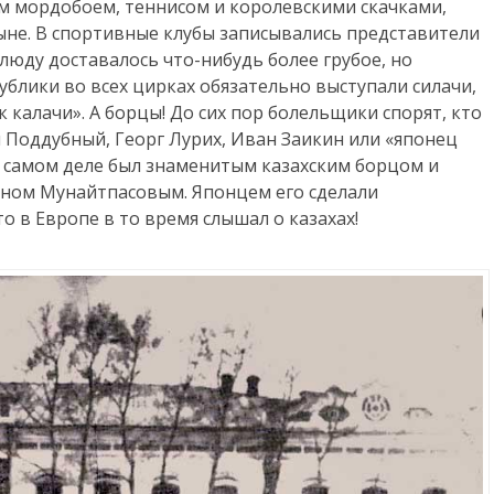
м мордобоем, теннисом и королевскими скачками,
ыне. В спортивные клубы записывались представители
юду доставалось что-нибудь более грубое, но
ублики во всех цирках обязательно выступали силачи,
к калачи». А борцы! До сих пор болельщики спорят, кто
 Поддубный, Георг Лурих, Иван Заикин или «японец
а самом деле был знаменитым казахским борцом и
ном Мунайтпасовым. Японцем его сделали
о в Европе в то время слышал о казахах!