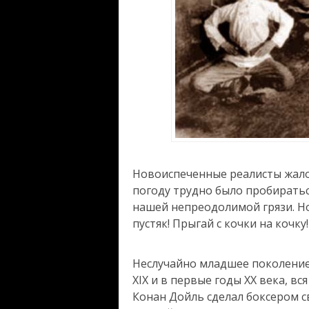
Новоиспеченные реалисты жало
погоду трудно было пробиратьс
нашей непреодолимой грязи. Н
пустяк! Прыгай с кочки на кочку!
Неслучайно младшее поколение
XIX и в первые годы XX века, вс
Конан Дойль сделал боксером с