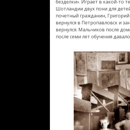
безделки». Играет в какой-то т
Шотландии двух пони для детей
почетный гражданин, Григорий 
вернулся в Петропавловск и за
вернулся. Мальчиков после до
после семи лет обучения давало