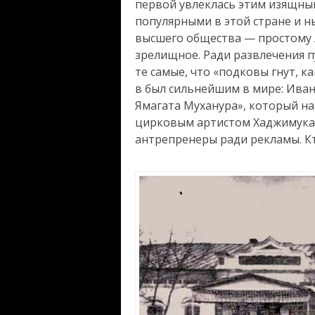
первой увлеклась этим изящны
популярными в этой стране и н
высшего общества — простому л
зрелищное. Ради развлечения п
те самые, что «подковы гнут, ка
в был сильнейшим в мире: Иван
Ямагата Муханура», который н
цирковым артистом Хаджимука
антрепренеры ради рекламы. Кт