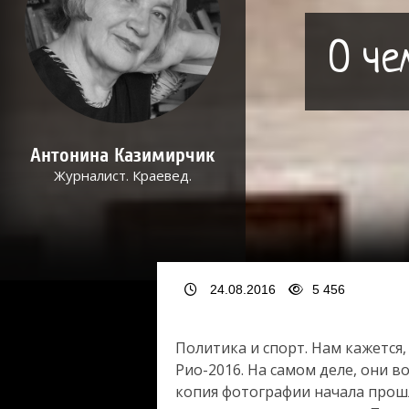
О че
Антонина Казимирчик
Журналист. Краевед.
24.08.2016
5 456
Политика и спорт. Нам кажется
Рио-2016. На самом деле, они в
копия фотографии начала прошл