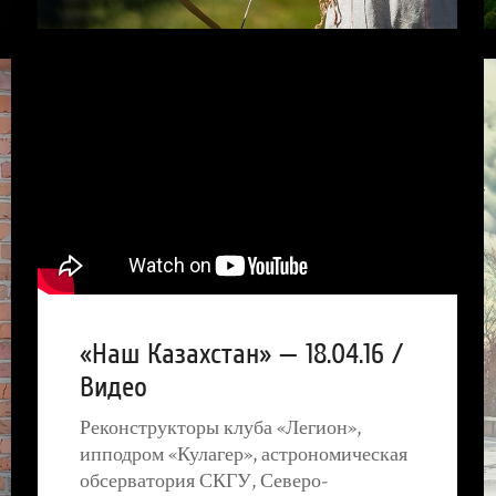
«Наш Казахстан» — 18.04.16 /
Видео
Реконструкторы клуба «Легион»,
ипподром «Кулагер», астрономическая
обсерватория СКГУ, Северо-