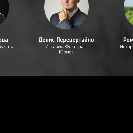
ова
Денис Перевертайло
Ром
руктор.
Историк. Фотограф.
Истор
Юрист.