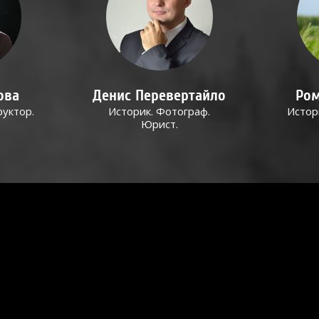
ова
Денис Перевертайло
Ром
руктор.
Историк. Фотограф.
Истор
Юрист.