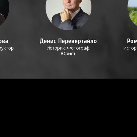
ова
Денис Перевертайло
Ром
руктор.
Историк. Фотограф.
Истор
Юрист.