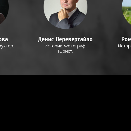
ова
Денис Перевертайло
Ром
руктор.
Историк. Фотограф.
Истор
Юрист.