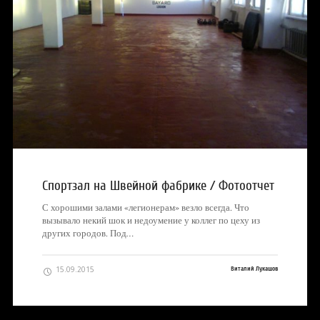
Спортзал на Швейной фабрике / Фотоотчет
С хорошими залами «легионерам» везло всегда. Что
вызывало некий шок и недоумение у коллег по цеху из
других городов. Под…
15.09.2015
Виталий Лукашов