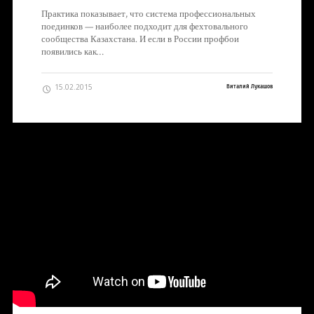
Практика показывает, что система профессиональных
поединков — наиболее подходит для фехтовального
сообщества Казахстана. И если в России профбои
появились как…
15.02.2015
Виталий Лукашов