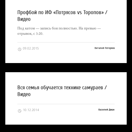
Профбой по ИФ «Потрясов vs Торопов» /
Видео
Под катом — запись боя полностью. На превью —
отрывок, с 3:20.
09.02.2015
Виталий Потеряев
Вся семья обучается технике самураев /
Видео
10.12.2014
Василий Джан