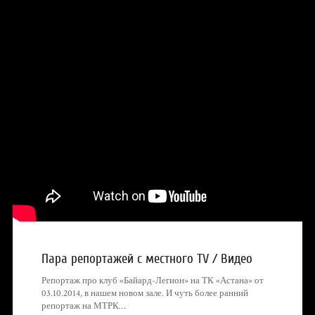
Пара репортажей с местного TV / Видео
Репортаж про клуб «Байард-Легион» на ТК «Астана» от
03.10.2014, в нашем новом зале. И чуть более ранний
репортаж на МТРК…