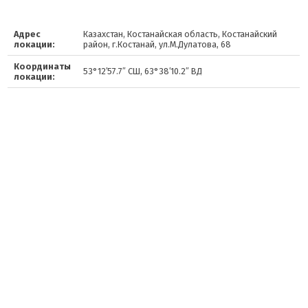
Адрес
Казахстан, Костанайская область, Костанайский
локации:
район, г.Костанай, ул.М.Дулатова, 68
Координаты
53°12′57.7″ СШ, 63°38′10.2″ ВД
локации: