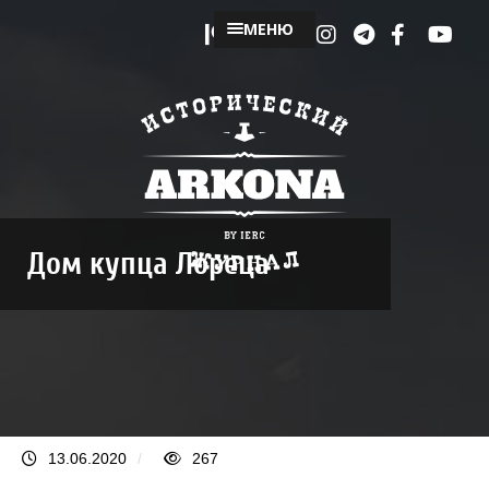
МЕНЮ
Дом купца Лореца
13.06.2020
/
267