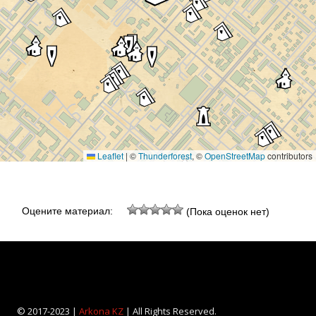
Leaflet
|
©
Thunderforest
, ©
OpenStreetMap
contributors
Оцените материал:
(Пока оценок нет)
© 2017-2023 |
Arkona KZ
| All Rights Reserved.