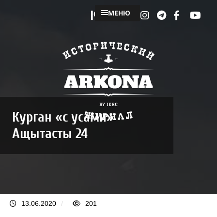
МЕНЮ
Курган «с усами»
Ащытасты 24
13.06.2020
/
201