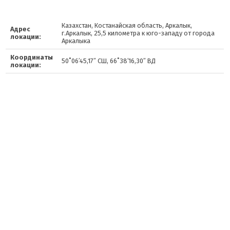
Казахстан, Костанайская область, Аркалык,
Адрес
г.Аркалык, 25,5 километра к юго-западу от города
локации:
Аркалыка
Координаты
50˚06′45,17″ СШ, 66˚38′16,30″ ВД
локации: