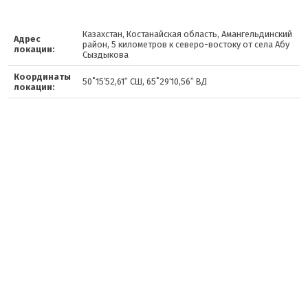
Казахстан, Костанайская область, Амангельдинский
Адрес
район, 5 километров к северо-востоку от села Абу
локации:
Сыздыкова
Координаты
50˚15′52,61″ СШ, 65˚29′10,56″ ВД
локации: