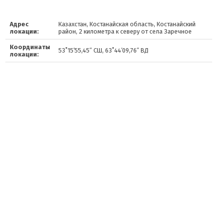
Адрес
Казахстан, Костанайская область, Костанайский
локации:
район, 2 километра к северу от села Заречное
Координаты
53˚15′55,45″ СШ, 63˚44′09,76″ ВД
локации: