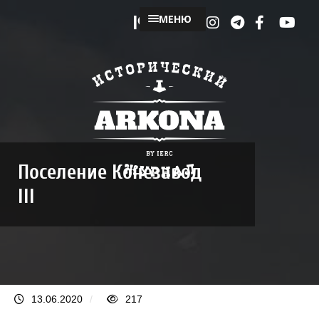
МЕНЮ
Поселение Конезавод
III
13.06.2020
/
217