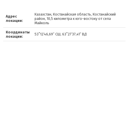
Казахстан, Костанайская область, Костанайский
Адрес
район, 10,5 километра к юго-востоку от села
локации:
Майколь
Координаты
53˚12′46,69″ СШ, 63˚27′37,41″ ВД
локации: