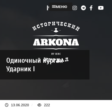
МЕНЮ
Одиночный курган
Ударник I
13.06.2020
/
222