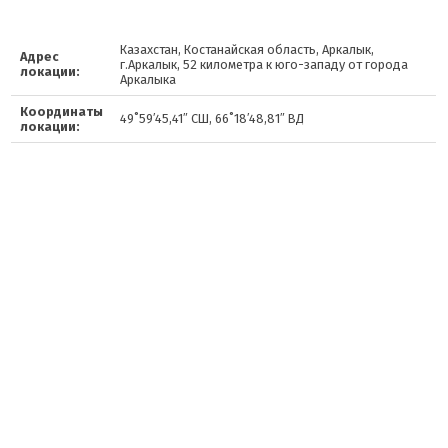
Казахстан, Костанайская область, Аркалык,
Адрес
г.Аркалык, 52 километра к юго-западу от города
локации:
Аркалыка
Координаты
49˚59′45,41″ СШ, 66˚18′48,81″ ВД
локации: