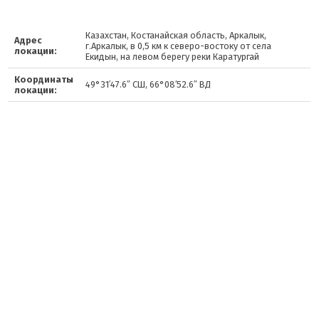
Казахстан, Костанайская область, Аркалык,
Адрес
г.Аркалык, в 0,5 км к северо-востоку от села
локации:
Екидын, на левом берегу реки Каратургай
Координаты
49°31′47.6″ СШ, 66°08′52.6″ ВД
локации: