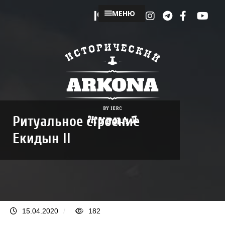
МЕНЮ
Ритуальное строение
Екидын II
15.04.2020
/
182