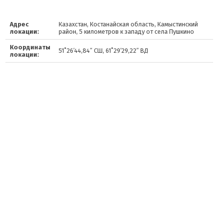
Адрес
Казахстан, Костанайская область, Камыстинский
локации:
район, 5 километров к западу от села Пушкино
Координаты
51˚26′44,84″ СШ, 61˚29′29,22″ ВД
локации: