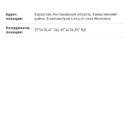
Адрес
Казахстан, Костанайская область, Камыстинский
локации:
район, 8 километров к югу от села Мечетное
Координаты
51˚54′10,41″ СШ, 61˚34′56,85″ ВД
локации: