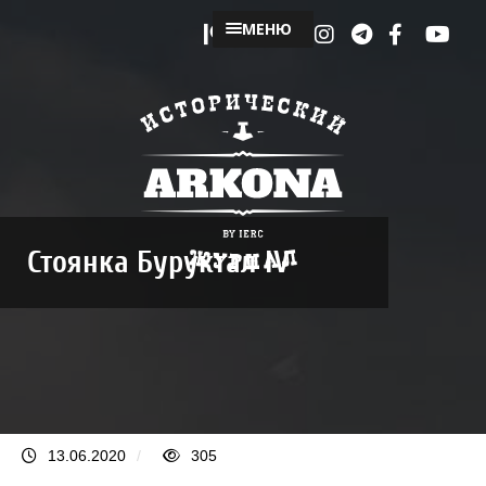
МЕНЮ
Стоянка Буруктал IV
13.06.2020
/
305