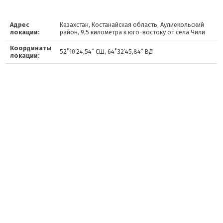
Адрес
Казахстан, Костанайская область, Аулиекольский
локации:
район, 9,5 километра к юго-востоку от села Чили
Координаты
52˚10′24,54″ СШ, 64˚32′45,84″ ВД
локации: