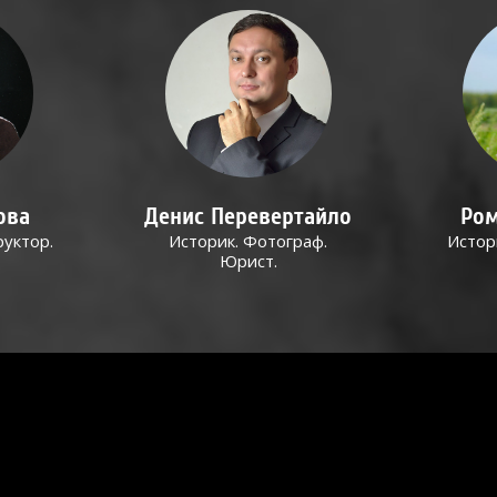
ова
Денис Перевертайло
Ром
руктор.
Историк. Фотограф.
Истор
Юрист.