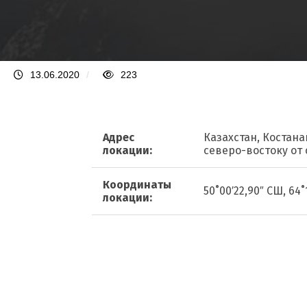
13.06.2020
/
223
Адрес
Казахстан, Костана
локации:
северо-востоку от 
Координаты
50˚00′22,90″ СШ, 64˚
локации: