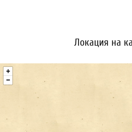
Локация на к
+
−