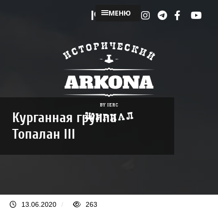
МЕНЮ
Курганная группа
Топалан III
13.06.2020
/
263