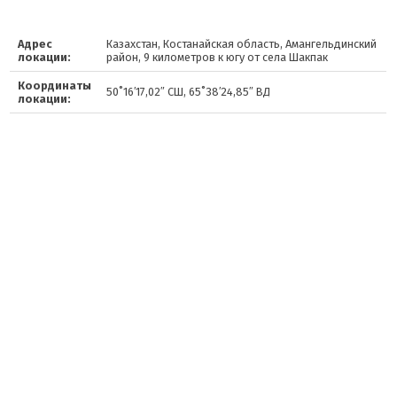
Адрес
Казахстан, Костанайская область, Амангельдинский
локации:
район, 9 километров к югу от села Шакпак
Координаты
50˚16′17,02″ СШ, 65˚38′24,85″ ВД
локации: