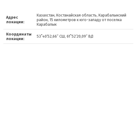
Казахстан, Костанайская область, Карабалыкский
Адрес
район, 15 километров к юго-западу от поселка
локации:
Карабалык
Координаты
53˚40′52,66″ СШ, 61˚52′20,09″ ВД
локации: