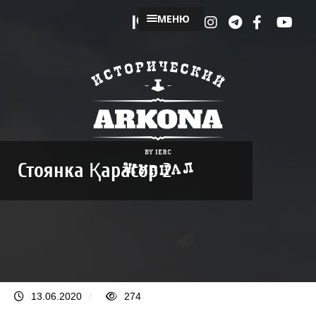
МЕНЮ
Стоянка Қарасор 2
13.06.2020
/
274