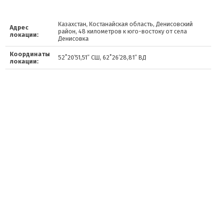
Казахстан, Костанайская область, Денисовский
Адрес
район, 48 километров к юго-востоку от села
локации:
Денисовка
Координаты
52˚20′51,51″ СШ, 62˚26′28,81″ ВД
локации: