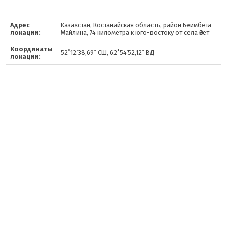
Адрес
Казахстан, Костанайская область, район Беимбета
локации:
Майлина, 74 километра к юго-востоку от села Әйет
Координаты
52˚12′38,69″ СШ, 62˚54′52,12″ ВД
локации: