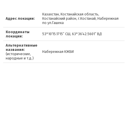
Казахстан, Костанайская область,
Адрес локации:
Костанайский район, г.Костанай, Набережная
по ул.Гашека
Координаты
53°10′15.1715″ СШ, 63°36′42.5601″ ВД
локации:
Альтернативные
названия:
Набережная КЖБИ
(исторические,
народные и т.д.)