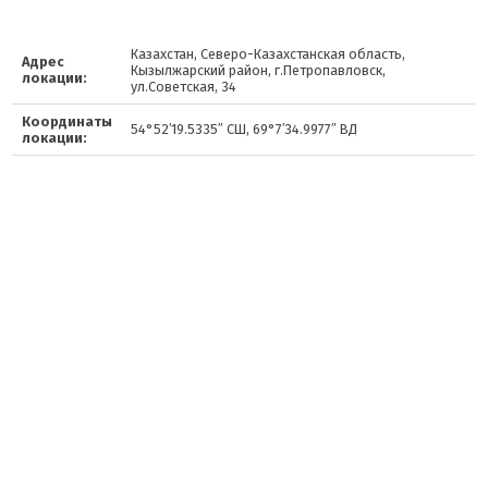
Казахстан, Северо-Казахстанская область,
Адрес
Кызылжарский район, г.Петропавловск,
локации:
ул.Советская, 34
Координаты
54°52′19.5335″ СШ, 69°7′34.9977″ ВД
локации: