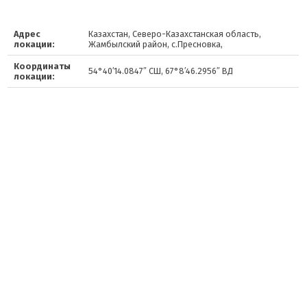
Адрес
Казахстан, Северо-Казахстанская область,
локации:
Жамбылский район, с.Пресновка,
Координаты
54°40′14.0847″ СШ, 67°8′46.2956″ ВД
локации: