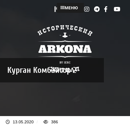
МЕНЮ
Курган Комбайсор 2
13.05.2020
/
386