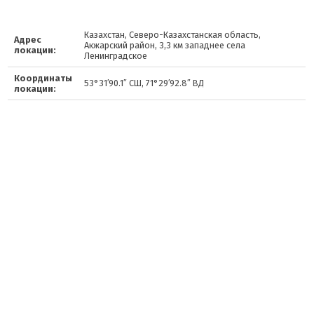
Казахстан, Северо-Казахстанская область,
Адрес
Акжарский район, 3,3 км западнее села
локации:
Ленинградское
Координаты
53°31′90.1″ СШ, 71°29′92.8″ ВД
локации: