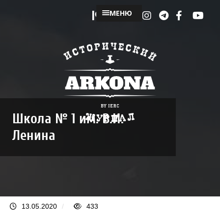
МЕНЮ
Школа № 1 им. В.И.
Ленина
13.05.2020
/
433