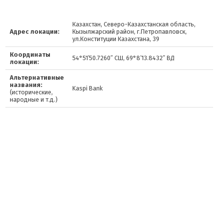
Казахстан, Северо-Казахстанская область,
Адрес локации:
Кызылжарский район, г.Петропавловск,
ул.Конституции Казахстана, 39
Координаты
54°51′50.7260″ СШ, 69°8′13.8432″ ВД
локации:
Альтернативные
названия:
Kaspi Bank
(исторические,
народные и т.д.)