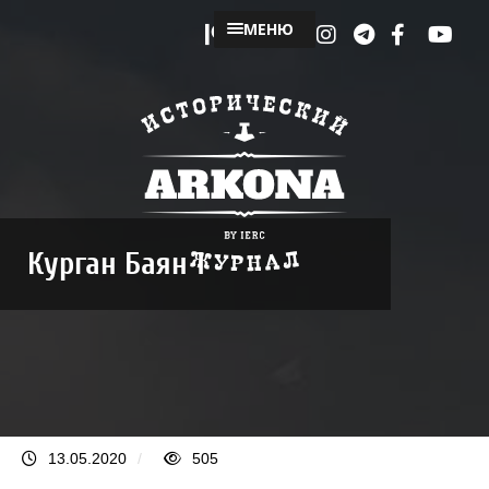
МЕНЮ
Курган Баян 1
13.05.2020
/
505