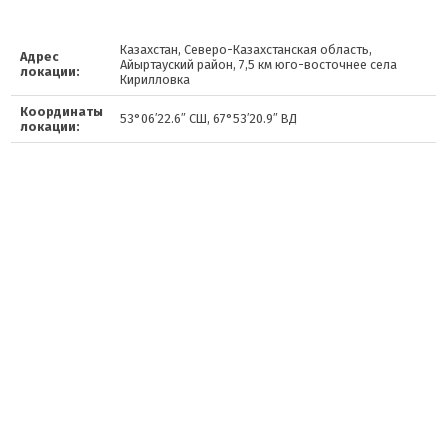
Казахстан, Северо-Казахстанская область,
Адрес
Айыртауский район, 7,5 км юго-восточнее села
локации:
Кирилловка
Координаты
53°06′22.6″ СШ, 67°53′20.9″ ВД
локации: