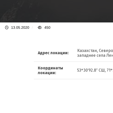
13.05.2020
/
450
Казахстан, Северо
Адрес локации:
западнее села Ле
Координаты
53°30′92.8″ СШ, 71°
локации: