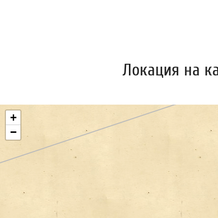
Локация на к
+
−