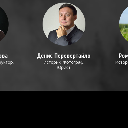
ова
Денис Перевертайло
Ром
руктор.
Историк. Фотограф.
Истор
Юрист.