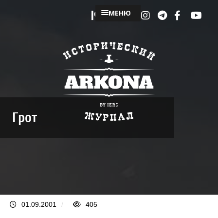
МЕНЮ
Грот
01.09.2001
/
405