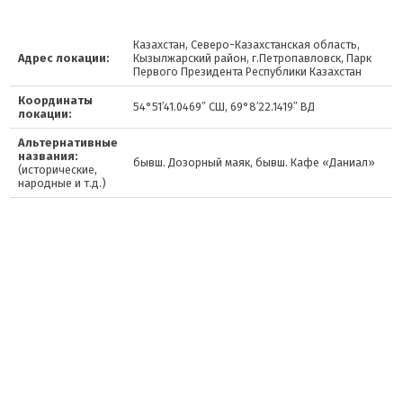
Казахстан, Северо-Казахстанская область,
Адрес локации:
Кызылжарский район, г.Петропавловск, Парк
Первого Президента Республики Казахстан
Координаты
54°51′41.0469″ СШ, 69°8′22.1419″ ВД
локации:
Альтернативные
названия:
бывш. Дозорный маяк, бывш. Кафе «Даниал»
(исторические,
народные и т.д.)