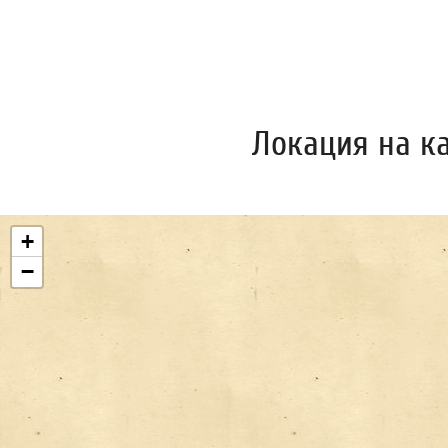
Локация на к
+
−