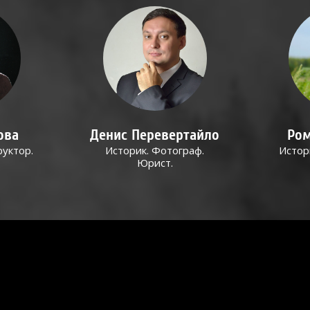
ова
Денис Перевертайло
Ром
руктор.
Историк. Фотограф.
Истор
Юрист.