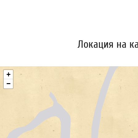
Локация на к
+
−