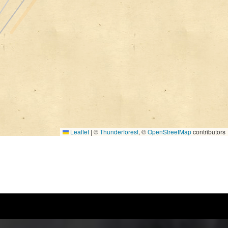
Leaflet
|
©
Thunderforest
, ©
OpenStreetMap
contributors