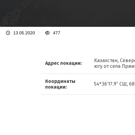
13.05.2020
/
477
Казахстан, Север
Адрес локации:
югу от села При
Координаты
54°36′17.9″ СШ, 68
локации: