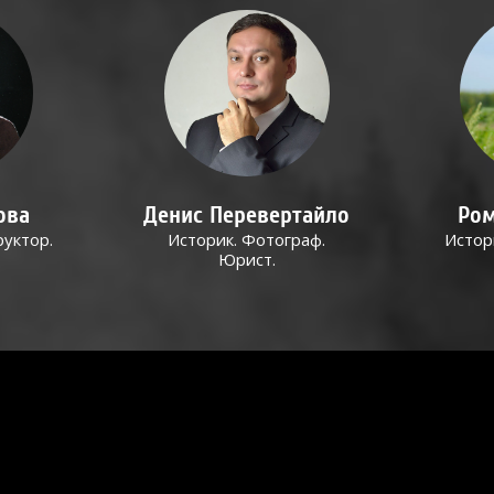
ова
Денис Перевертайло
Ром
руктор.
Историк. Фотограф.
Истор
Юрист.