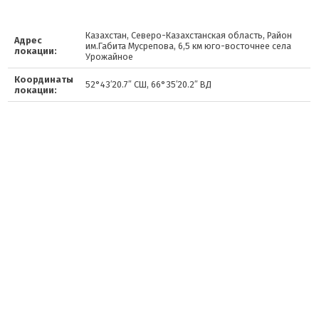
Казахстан, Северо-Казахстанская область, Район
Адрес
им.Габита Мусрепова, 6,5 км юго-восточнее села
локации:
Урожайное
Координаты
52°43′20.7″ СШ, 66°35′20.2″ ВД
локации: