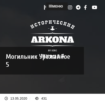
МЕНЮ
Могильник Урожайное
5
13.05.2020
/
431