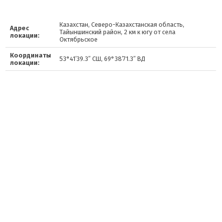
Казахстан, Северо-Казахстанская область,
Адрес
Тайыншинский район, 2 км к югу от села
локации:
Октябрьское
Координаты
53°41′39.3″ СШ, 69°38′71.3″ ВД
локации: