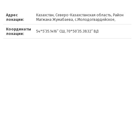
Адрес
Казахстан, Северо-Казахстанская область, Район
локации:
Магжана Жумабаева, с.Молодогвардейское,
Координаты
54°5′35.1416″ СШ, 70°50′35.3832″ ВД
локации: