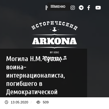
МЕНЮ
Могила Н.М. Сусол,
воина-
интернационалиста,
погибшего в
Демократической
Республике
13.05.2020
/
509
Афганистан