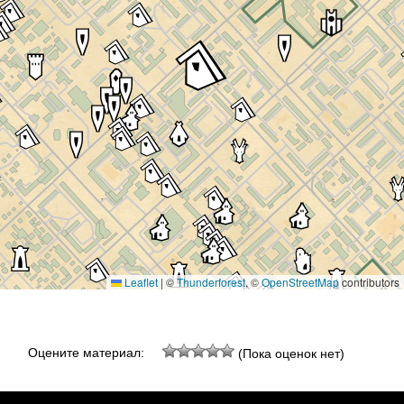
Leaflet
|
©
Thunderforest
, ©
OpenStreetMap
contributors
Оцените материал:
(Пока оценок нет)