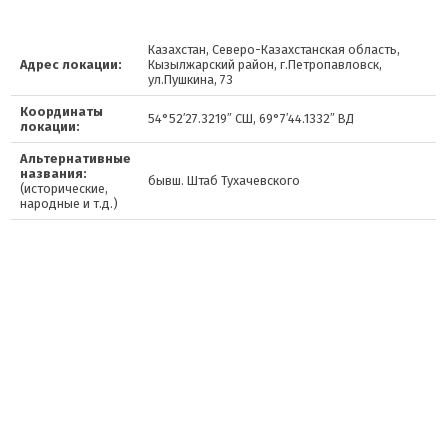
Казахстан, Северо-Казахстанская область,
Адрес локации:
Кызылжарский район, г.Петропавловск,
ул.Пушкина, 73
Координаты
54°52′27.3219″ СШ, 69°7′44.1332″ ВД
локации:
Альтернативные
названия:
бывш. Штаб Тухачевского
(исторические,
народные и т.д.)