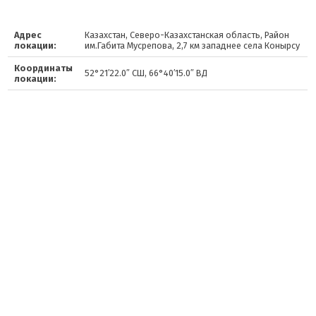
Адрес
Казахстан, Северо-Казахстанская область, Район
локации:
им.Габита Мусрепова, 2,7 км западнее села Конырсу
Координаты
52°21′22.0″ СШ, 66°40′15.0″ ВД
локации: