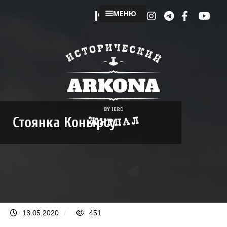
МЕНЮ
Стоянка Конырсу
13.05.2020
/
451