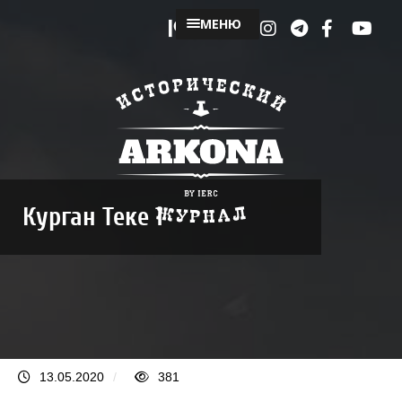
МЕНЮ
Курган Теке 1
13.05.2020
/
381