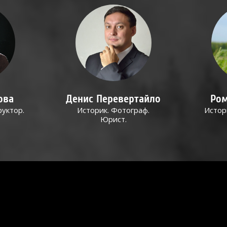
ова
Денис Перевертайло
Ром
руктор.
Историк. Фотограф.
Истор
Юрист.