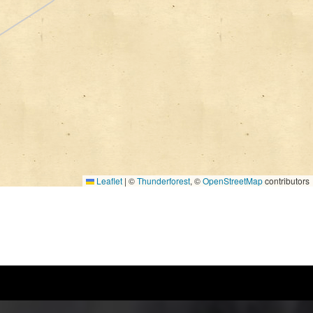
Leaflet
|
©
Thunderforest
, ©
OpenStreetMap
contributors