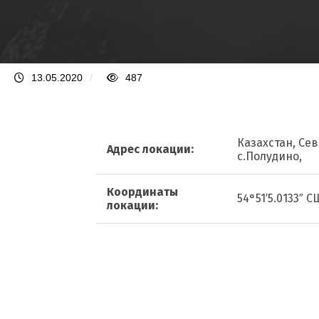
13.05.2020
/
487
Казахстан, Се
Адрес локации:
с.Полудино,
Координаты
54°51′5.0133″ С
локации: