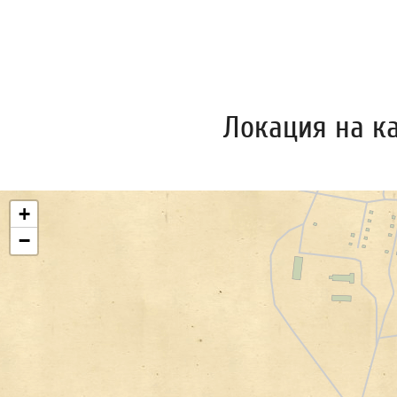
Локация на к
+
−