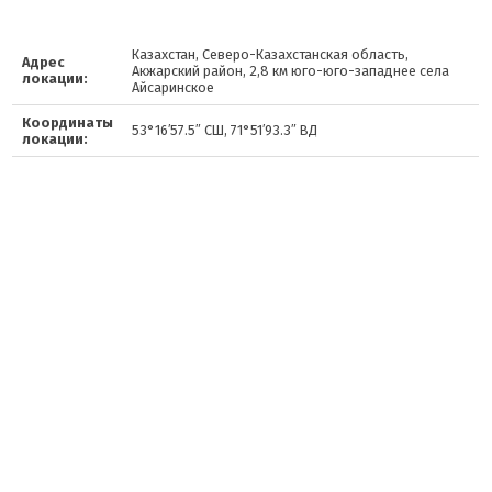
Казахстан, Северо-Казахстанская область,
Адрес
Акжарский район, 2,8 км юго-юго-западнее села
локации:
Айсаринское
Координаты
53°16′57.5″ СШ, 71°51′93.3″ ВД
локации: