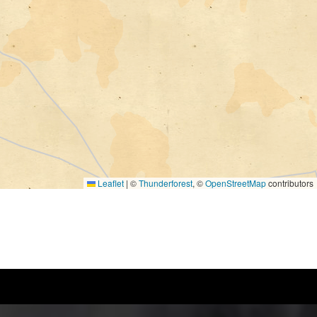
Leaflet
|
©
Thunderforest
, ©
OpenStreetMap
contributors