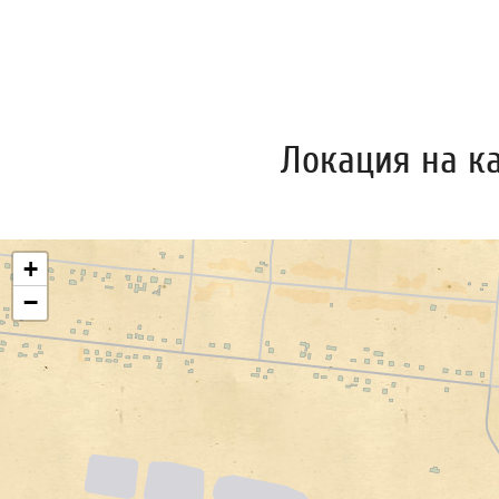
Локация на к
+
−