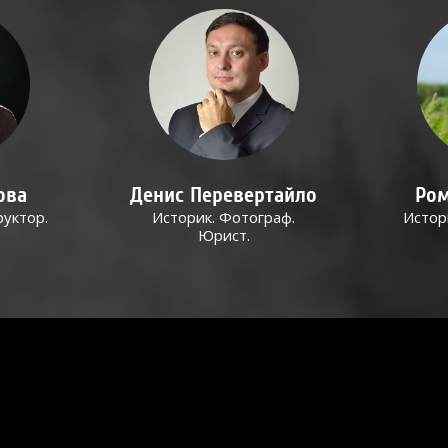
ова
Денис Перевертайло
Ром
руктор.
Историк. Фотограф.
Истор
Юрист.