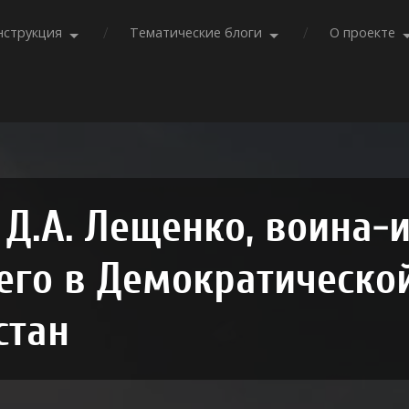
нструкция
Тематические блоги
О проекте
Д.А. Лещенко, воина-
его в Демократическо
стан