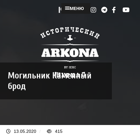
МЕНЮ
Могильник Каменный
брод
13.05.2020
/
415