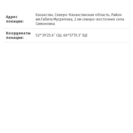
Казахстан, Северо-Казахстанская область, Район
Адрес
им.Габита Мусрепова, 2 км северо-восточнее села
локации:
Симоновка
Координаты
52°39′25.6″ СШ, 66°57′51.3″ ВД
локации: