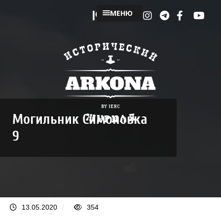
МЕНЮ
Могильник Симоновка
9
13.05.2020
/
354